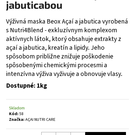
jabuticabou
á
j
Výživná maska ​​Beox Açaí a jabutica vyrobená
s
s Nutri4Blend - exkluzívnym komplexom
ť
aktívnych látok, ktorý obsahuje extrakty z
?
açaí a jabutica, kreatín a lipidy. Jeho
spôsobom približne znižuje poškodenie
spôsobenými chemickými procesmi a
HĽADAŤ
intenzívna výživa vyživuje a obnovuje vlasy.
Dostupné: 1kg
O
d
Skladom
p
Kód:
58
o
Značka:
AÇAI NUTRI CARE
r
ú