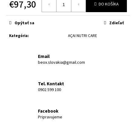
č
€97,30
DO KOŠÍKA
a
Jednotková
m
cena:
e
Opýtať sa
Zdieľať
Kategória
:
AÇAI NUTRI CARE
ULTRA
GREEN
€27,90
Email
Pôvodne:
€43,50
beox.slovakia@gmail.com
Tel. Kontakt
0902 599 100
Facebook
Pripravujeme