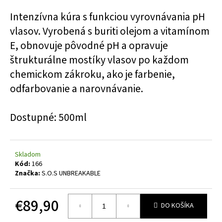
á
Intenzívna kúra s funkciou vyrovnávania pH
j
vlasov. Vyrobená s buriti olejom a vitamínom
s
E, obnovuje pôvodné pH a opravuje
ť
štrukturálne mostíky vlasov po každom
?
chemickom zákroku, ako je farbenie,
odfarbovanie a narovnávanie.
Dostupné: 500ml
HĽADAŤ
Skladom
O
Kód:
166
d
Značka:
S.O.S UNBREAKABLE
p
o
€89,90
r
DO KOŠÍKA
ú
Jednotková