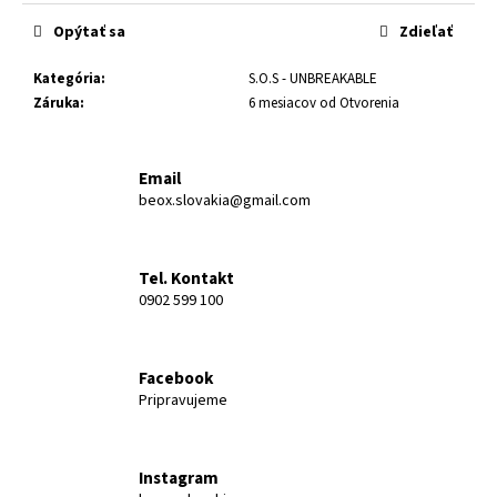
č
cena:
a
Opýtať sa
Zdieľať
m
e
Kategória
:
S.O.S - UNBREAKABLE
Záruka
:
6 mesiacov od Otvorenia
HAIR
MIST
Email
€59,90
beox.slovakia@gmail.com
Tel. Kontakt
0902 599 100
Facebook
Pripravujeme
Instagram