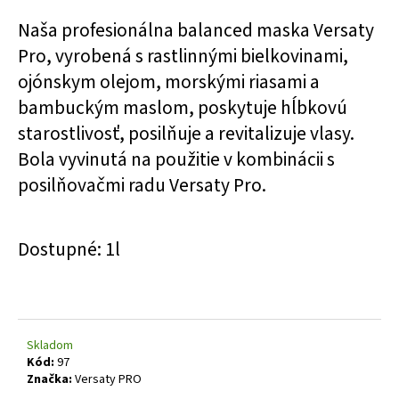
á
Naša profesionálna balanced maska ​​Versaty
j
Pro, vyrobená s rastlinnými bielkovinami,
s
ojónskym olejom, morskými riasami a
ť
bambuckým maslom, poskytuje hĺbkovú
?
starostlivosť, posilňuje a revitalizuje vlasy.
Bola vyvinutá na použitie v kombinácii s
posilňovačmi radu Versaty Pro.
HĽADAŤ
Dostupné: 1l
O
d
p
o
Skladom
r
Kód:
97
Značka:
Versaty PRO
ú