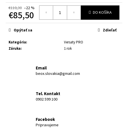
č
a
€110,30
–22 %
€85,50
DO KOŠÍKA
m
e
Jednotková
cena:
Opýtať sa
Zdieľať
VERSATY
ŠAMPÓN
Kategória
:
Versaty PRO
€28
Záruka
:
1 rok
Email
beox.slovakia@gmail.com
Tel. Kontakt
0902 599 100
Facebook
Pripravujeme